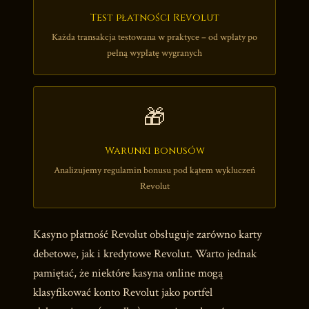
Test płatności Revolut
Każda transakcja testowana w praktyce – od wpłaty po
pełną wypłatę wygranych
🎁
Warunki bonusów
Analizujemy regulamin bonusu pod kątem wykluczeń
Revolut
Kasyno płatność Revolut obsługuje zarówno karty
debetowe, jak i kredytowe Revolut. Warto jednak
pamiętać, że niektóre kasyna online mogą
klasyfikować konto Revolut jako portfel