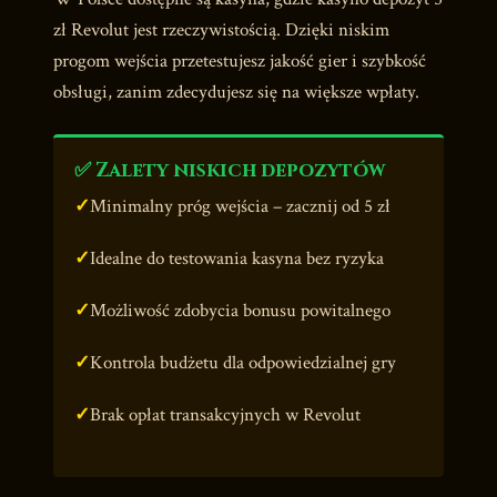
zł Revolut jest rzeczywistością. Dzięki niskim
progom wejścia przetestujesz jakość gier i szybkość
obsługi, zanim zdecydujesz się na większe wpłaty.
✅ Zalety niskich depozytów
Minimalny próg wejścia – zacznij od 5 zł
Idealne do testowania kasyna bez ryzyka
Możliwość zdobycia bonusu powitalnego
Kontrola budżetu dla odpowiedzialnej gry
Brak opłat transakcyjnych w Revolut