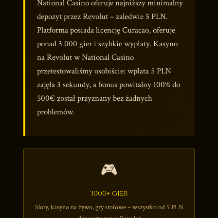
National Casino oferuje najniższy minimalny
depozyt przez Revolut – zaledwie 5 PLN.
Platforma posiada licencję Curaçao, oferuje
ponad 3 000 gier i szybkie wypłaty. Kasyno
na Revolut w National Casino
przetestowaliśmy osobiście: wpłata 5 PLN
zajęła 3 sekundy, a bonus powitalny 100% do
500€ został przyznany bez żadnych
problemów.
🎮
3000+ gier
Sloty, kasyno na żywo, gry stołowe – wszystko od 5 PLN