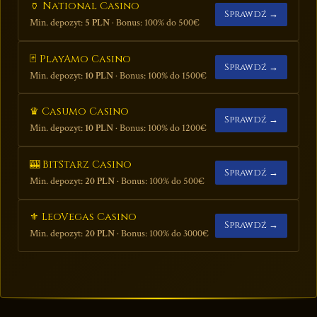
🏺 National Casino
Sprawdź →
Min. depozyt:
5 PLN
· Bonus: 100% do 500€
🃏 PlayAmo Casino
Sprawdź →
Min. depozyt:
10 PLN
· Bonus: 100% do 1500€
♛ Casumo Casino
Sprawdź →
Min. depozyt:
10 PLN
· Bonus: 100% do 1200€
🎰 BitStarz Casino
Sprawdź →
Min. depozyt:
20 PLN
· Bonus: 100% do 500€
⚜️ LeoVegas Casino
Sprawdź →
Min. depozyt:
20 PLN
· Bonus: 100% do 3000€