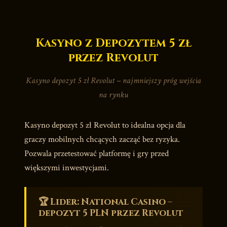
Kasyno z Depozytem 5 zł
przez Revolut
Kasyno depozyt 5 zł Revolut – najmniejszy próg wejścia
na rynku
Kasyno depozyt 5 zł Revolut to idealna opcja dla
graczy mobilnych chcących zacząć bez ryzyka.
Pozwala przetestować platformę i gry przed
większymi inwestycjami.
🏆 Lider: National Casino –
depozyt 5 PLN przez Revolut