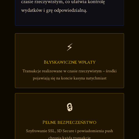
czasie rzeczywistym, co ułatwia kontrolę
wydatków i grę odpowiedzialną.
⚡
Błyskawiczne wpłaty
Transakcje realizowane w czasie rzeczywistym – środki
pojawiają się na koncie kasyna natychmiast
🔒
Pełne bezpieczeństwo
Szyfrowanie SSL, 3D Secure i powiadomienia push
chronią każdą transakcję