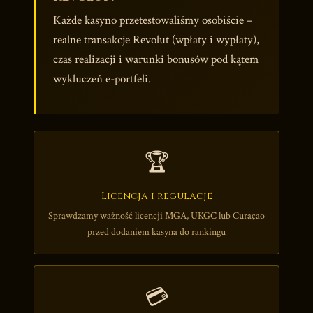
Każde kasyno przetestowaliśmy osobiście –
realne transakcje Revolut (wpłaty i wypłaty),
czas realizacji i warunki bonusów pod kątem
wykluczeń e-portfeli.
🏆
Licencja i regulacje
Sprawdzamy ważność licencji MGA, UKGC lub Curaçao
przed dodaniem kasyna do rankingu
💳