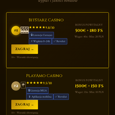
wypłat i jakości bonusów
BitStarz Casino
BONUS POWITALNY
🎰
9.8/10
★★★★★
500€ + 180 FS
#1
🔒 Licencja Curaçao
Wager: 40x · Min: 20 PLN
⚡ Wypłata 0–24h
✅ Revolut
ZAGRAJ →
18+ · Warunki obowiązują
PlayAmo Casino
BONUS POWITALNY
🃏
9.5/10
★★★★★
1500€ + 150 FS
#2
🔒 Licencja MGA
Wager: 35x · Min: 10 PLN
📱 Aplikacja mobilna
✅ Revolut
ZAGRAJ →
18+ · Warunki obowiązują