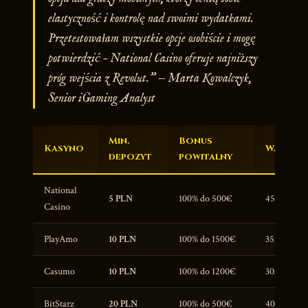
elastyczność i kontrolę nad swoimi wydatkami.
Przetestowałam wszystkie opcje osobiście i mogę
potwierdzić – National Casino oferuje najniższy
próg wejścia z Revolut." — Marta Kowalczyk,
Senior iGaming Analyst
Min.
Bonus
Kasyno
Wager
depozyt
powitalny
National
5 PLN
100% do 500€
45x
Casino
PlayAmo
10 PLN
100% do 1500€
35x
Casumo
10 PLN
100% do 1200€
30x
BitStarz
20 PLN
100% do 500€
40x