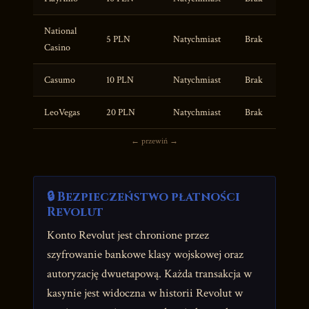
National
5 PLN
Natychmiast
Brak
Casino
Casumo
10 PLN
Natychmiast
Brak
LeoVegas
20 PLN
Natychmiast
Brak
← przewiń →
🔒 Bezpieczeństwo płatności
Revolut
Konto Revolut jest chronione przez
szyfrowanie bankowe klasy wojskowej oraz
autoryzację dwuetapową. Każda transakcja w
kasynie jest widoczna w historii Revolut w